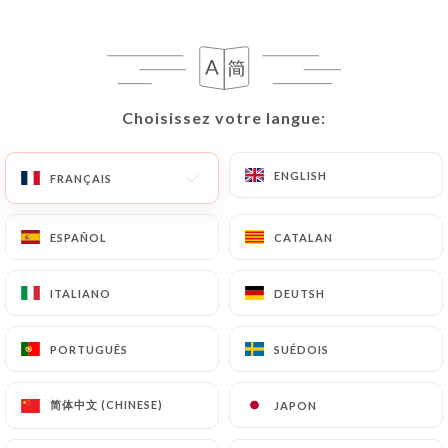
35 AVIS
RESTAURANT LIBANAIS
84 Rue Mouffetard
75005 Paris France
Choisissez votre langue:
Choisissez votre langue:
ENGLISH
ENGLISH
FRANÇAIS
FRANÇAIS
ESPAÑOL
ESPAÑOL
CATALAN
CATALAN
ITALIANO
ITALIANO
DEUTSH
DEUTSH
PORTUGUÊS
PORTUGUÊS
SUÉDOIS
SUÉDOIS
简体中文 (CHINESE)
简体中文 (CHINESE)
JAPON
JAPON
Qui sommes nous?