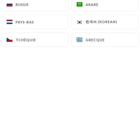
RUSSIE
RUSSIE
ARABE
ARABE
한국어 (KOREAN)
한국어 (KOREAN)
PAYS-BAS
PAYS-BAS
Bienvenue à la Maison du Liban, une
adresse authentique nichée au cœur de
TCHÉQUIE
TCHÉQUIE
GRECQUE
GRECQUE
Paris.
Depuis notre ouverture, nous mettons
un point d'honneur à faire découvrir la
richesse et la générosité de la cuisine
libanaise à travers des plats faits
maison, préparés avec passion et des
produits de qualité.
Mezzés savoureux, grillades
parfumées, pâtisseries orientales…
chaque assiette est une invitation au