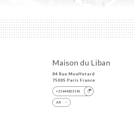
Maison du Liban
84 Rue Mouffetard
75005 Paris France
+33648823142
AR