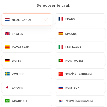
Selecteer je taal:
Selecteer je taal:
NL
MENU
FRANS
FRANS
NEDERLANDS
NEDERLANDS
ENGELS
ENGELS
SPAANS
SPAANS
/
CATALAANS
CATALAANS
ITALIAANS
ITALIAANS
HOME
CONTACT
Contact
DUITS
DUITS
PORTUGEES
PORTUGEES
简体中文 (CHINEES)
简体中文 (CHINEES)
ZWEEDS
ZWEEDS
JAPANS
JAPANS
RUSSISCH
RUSSISCH
Maison du Liban
한국어 (KOREAANS)
한국어 (KOREAANS)
ARABISCH
ARABISCH