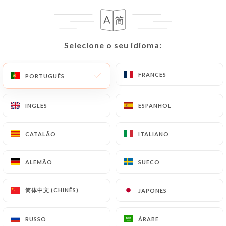
35 AVALIAÇÃO
RESTAURANT LIBANAIS
84 Rue Mouffetard
Selecione o seu idioma:
Selecione o seu idioma:
75005 Paris France
FRANCÊS
FRANCÊS
PORTUGUÊS
PORTUGUÊS
INGLÊS
INGLÊS
ESPANHOL
ESPANHOL
CATALÃO
CATALÃO
ITALIANO
ITALIANO
ALEMÃO
ALEMÃO
SUECO
SUECO
简体中文 (CHINÊS)
简体中文 (CHINÊS)
JAPONÊS
JAPONÊS
Quem somos?
RUSSO
RUSSO
ÁRABE
ÁRABE