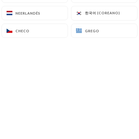
한국어 (COREANO)
한국어 (COREANO)
NEERLANDÊS
NEERLANDÊS
Bienvenue à la Maison du Liban, une
CHECO
CHECO
GREGO
GREGO
adresse authentique nichée au cœur de
Paris.
Depuis notre ouverture, nous mettons
un point d'honneur à faire découvrir la
richesse et la générosité de la cuisine
libanaise à travers des plats faits
maison, préparés avec passion et des
produits de qualité.
Mezzés savoureux, grillades
parfumées, pâtisseries orientales…
chaque assiette est une invitation au